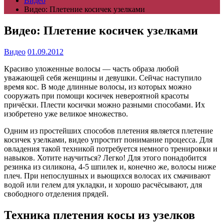
Видео
Видео: Плетение косичек узелками
Видео: Плетение косичек узелками
Видео
01.09.2012
Красиво уложенные волосы — часть образа любой
уважающей себя женщины и девушки. Сейчас наступило
время кос. В моде длинные волосы, из которых можно
сооружать при помощи косичек невероятной красоты
причёски. Плести косички можно разными способами. Их
изобретено уже великое множество.
Одним из простейших способов плетения является плетение
косичек узелками, видео упростит понимание процесса. Для
овладения такой техникой потребуется немного тренировки и
навыков. Хотите научиться? Легко! Для этого понадобится
резинка из силикона, 4-5 шпилек и, конечно же, волосы ниже
плеч. При непослушных и вьющихся волосах их смачивают
водой или гелем для укладки, и хорошо расчёсывают, для
свободного отделения прядей.
Техника плетения косы из узелков