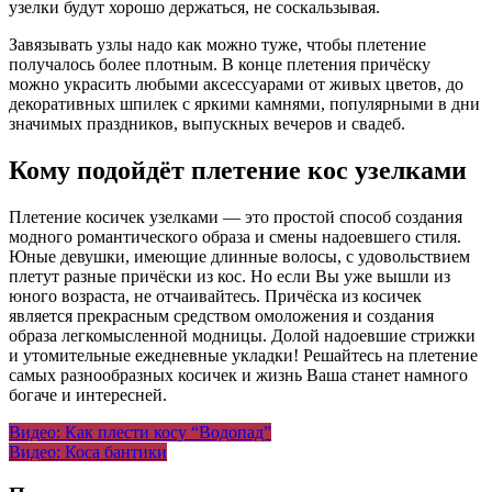
узелки будут хорошо держаться, не соскальзывая.
Завязывать узлы надо как можно туже, чтобы плетение
получалось более плотным. В конце плетения причёску
можно украсить любыми аксессуарами от живых цветов, до
декоративных шпилек с яркими камнями, популярными в дни
значимых праздников, выпускных вечеров и свадеб.
Кому подойдёт плетение кос узелками
Плетение косичек узелками — это простой способ создания
модного романтического образа и смены надоевшего стиля.
Юные девушки, имеющие длинные волосы, с удовольствием
плетут разные причёски из кос. Но если Вы уже вышли из
юного возраста, не отчаивайтесь. Причёска из косичек
является прекрасным средством омоложения и создания
образа легкомысленной модницы. Долой надоевшие стрижки
и утомительные ежедневные укладки! Решайтесь на плетение
самых разнообразных косичек и жизнь Ваша станет намного
богаче и интересней.
Навигация
Видео: Как плести косу “Водопад”
Видео: Коса бантики
по