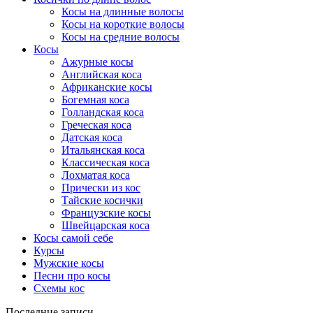
Косы на длинные волосы
Косы на короткие волосы
Косы на средние волосы
Косы
Ажурные косы
Английская коса
Африканские косы
Богемная коса
Голландская коса
Греческая коса
Датская коса
Итальянская коса
Классическая коса
Лохматая коса
Прически из кос
Тайские косички
Французские косы
Швейцарская коса
Косы самой себе
Курсы
Мужские косы
Песни про косы
Схемы кос
Последние записи