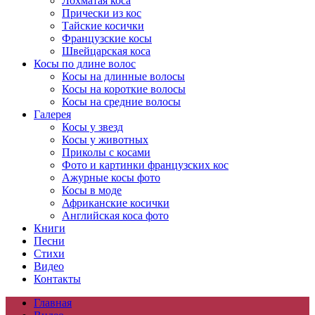
Лохматая коса
Прически из кос
Тайские косички
Французские косы
Швейцарская коса
Косы по длине волос
Косы на длинные волосы
Косы на короткие волосы
Косы на средние волосы
Галерея
Косы у звезд
Косы у животных
Приколы с косами
Фото и картинки французских кос
Ажурные косы фото
Косы в моде
Африканские косички
Английская коса фото
Книги
Песни
Cтихи
Видео
Контакты
Главная