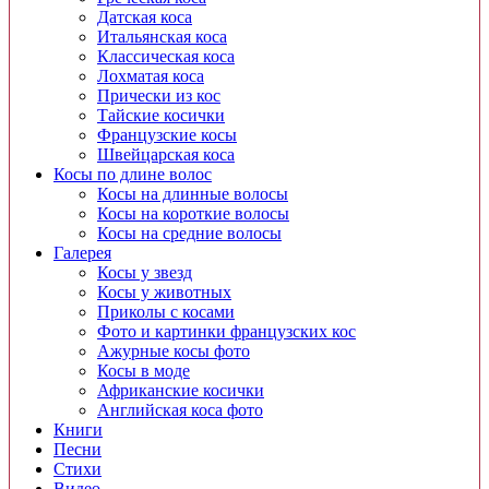
Датская коса
Итальянская коса
Классическая коса
Лохматая коса
Прически из кос
Тайские косички
Французские косы
Швейцарская коса
Косы по длине волос
Косы на длинные волосы
Косы на короткие волосы
Косы на средние волосы
Галерея
Косы у звезд
Косы у животных
Приколы с косами
Фото и картинки французских кос
Ажурные косы фото
Косы в моде
Африканские косички
Английская коса фото
Книги
Песни
Cтихи
Видео