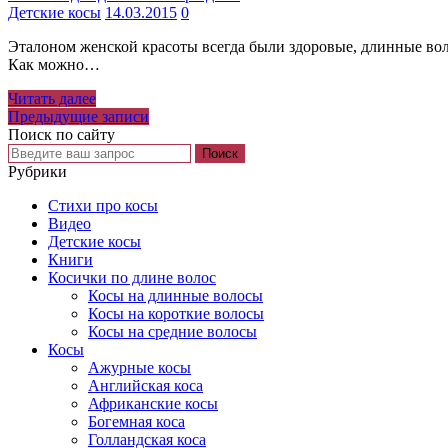
Детские косы
14.03.2015
0
Эталоном женской красоты всегда были здоровые, длинные воло
Как можно…
Читать далее
Навигация
Предыдущие записи
Поиск по сайту
по
записям
Рубрики
Cтихи про косы
Видео
Детские косы
Книги
Косички по длине волос
Косы на длинные волосы
Косы на короткие волосы
Косы на средние волосы
Косы
Ажурные косы
Английская коса
Африканские косы
Богемная коса
Голландская коса