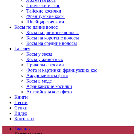
Лохматая коса
Прически из кос
Тайские косички
Французские косы
Швейцарская коса
Косы по длине волос
Косы на длинные волосы
Косы на короткие волосы
Косы на средние волосы
Галерея
Косы у звезд
Косы у животных
Приколы с косами
Фото и картинки французских кос
Ажурные косы фото
Косы в моде
Африканские косички
Английская коса фото
Книги
Песни
Cтихи
Видео
Контакты
Главная