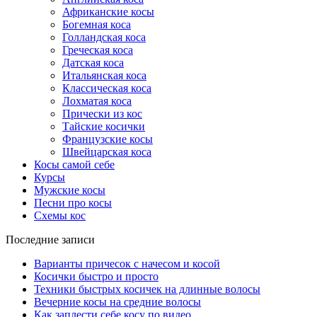
Африканские косы
Богемная коса
Голландская коса
Греческая коса
Датская коса
Итальянская коса
Классическая коса
Лохматая коса
Прически из кос
Тайские косички
Французские косы
Швейцарская коса
Косы самой себе
Курсы
Мужские косы
Песни про косы
Схемы кос
Последние записи
Варианты причесок с начесом и косой
Косички быстро и просто
Техники быстрых косичек на длинные волосы
Вечерние косы на средние волосы
Как заплести себе косу по видео