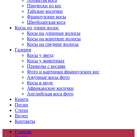
Лохматая коса
Прически из кос
Тайские косички
Французские косы
Швейцарская коса
Косы по длине волос
Косы на длинные волосы
Косы на короткие волосы
Косы на средние волосы
Галерея
Косы у звезд
Косы у животных
Приколы с косами
Фото и картинки французских кос
Ажурные косы фото
Косы в моде
Африканские косички
Английская коса фото
Книги
Песни
Cтихи
Видео
Контакты
Главная