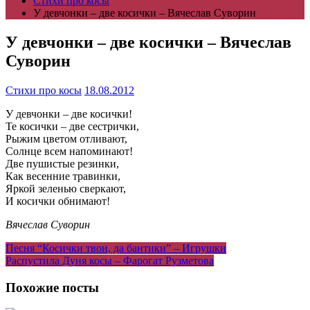
Cтихи про косы
У девчонки – две косички – Вячеслав Суворин
У девчонки – две косички – Вячеслав
Суворин
Cтихи про косы
18.08.2012
У девчонки – две косички!
Те косички – две сестрички,
Рыжим цветом отливают,
Солнце всем напоминают!
Две пушистые резинки,
Как весенние травинки,
Яркой зеленью сверкают,
И косички обнимают!
Вячеслав Суворин
Навигация
Песня “Косички твои, да бантики” – Игрушки
Распустила Дуня косы – Фарогат Рузметова
по
записям
Похожие посты