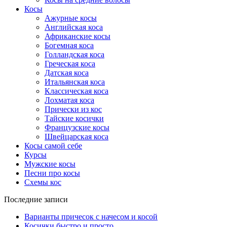
Косы
Ажурные косы
Английская коса
Африканские косы
Богемная коса
Голландская коса
Греческая коса
Датская коса
Итальянская коса
Классическая коса
Лохматая коса
Прически из кос
Тайские косички
Французские косы
Швейцарская коса
Косы самой себе
Курсы
Мужские косы
Песни про косы
Схемы кос
Последние записи
Варианты причесок с начесом и косой
Косички быстро и просто