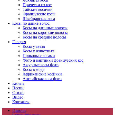
Лохматая коса
Прически из кос
Тайские косички
Французские косы
Швейцарская коса
Косы по длине волос
Косы на длинные волосы
Косы на короткие волосы
Косы на средние волосы
Галерея
Косы у звезд
Косы у животных
Приколы с косами
Фото и картинки французских кос
Ажурные косы фото
Косы в моде
Африканские косички
Английская коса фото
Книги
Песни
Cтихи
Видео
Контакты
Главная