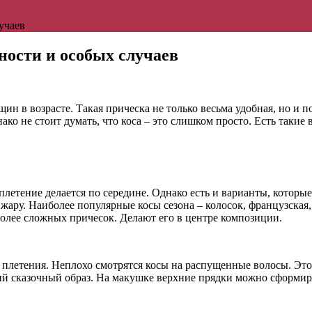
учаев
ости и особых случаев
ин в возрасте. Такая прическа не только весьма удобная, но и п
ако не стоит думать, что коса – это слишком просто. Есть такие
тение делается по середине. Однако есть и варианты, которые 
ару. Наиболее популярные косы сезона – колосок, французская,
более сложных причесок. Делают его в центре композиции.
летения. Неплохо смотрятся косы на распущенные волосы. Это в
ий сказочный образ. На макушке верхние прядки можно сформиро