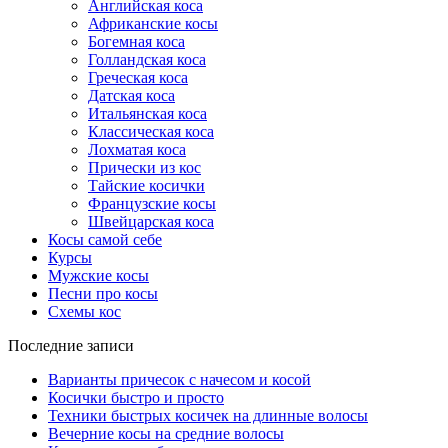
Английская коса
Африканские косы
Богемная коса
Голландская коса
Греческая коса
Датская коса
Итальянская коса
Классическая коса
Лохматая коса
Прически из кос
Тайские косички
Французские косы
Швейцарская коса
Косы самой себе
Курсы
Мужские косы
Песни про косы
Схемы кос
Последние записи
Варианты причесок с начесом и косой
Косички быстро и просто
Техники быстрых косичек на длинные волосы
Вечерние косы на средние волосы