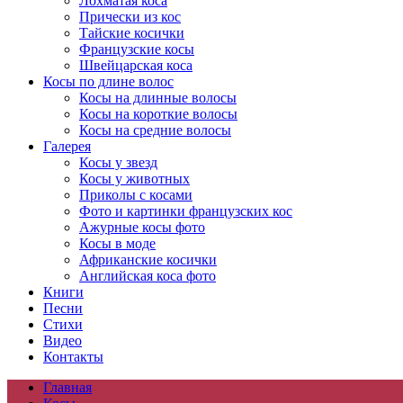
Лохматая коса
Прически из кос
Тайские косички
Французские косы
Швейцарская коса
Косы по длине волос
Косы на длинные волосы
Косы на короткие волосы
Косы на средние волосы
Галерея
Косы у звезд
Косы у животных
Приколы с косами
Фото и картинки французских кос
Ажурные косы фото
Косы в моде
Африканские косички
Английская коса фото
Книги
Песни
Cтихи
Видео
Контакты
Главная