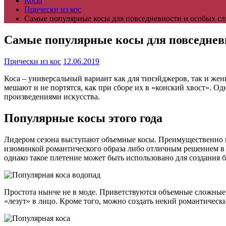
Косы
Прически из кос
Самые популярные косы для повседневности и особых сл
Самые популярные косы для повседневн
Прически из кос
12.06.2019
Коса – универсальный вариант как для тинэйджеров, так и женщ
мешают и не портятся, как при сборе их в «конский хвост». Одн
произведениями искусства.
Популярные косы этого года
Лидером сезона выступают объемные косы. Преимущественно пле
изюминкой романтического образа либо отличным решением в ж
однако такое плетение может быть использовано для создания 
Простота нынче не в моде. Приветствуются объемные сложные п
«лезут» в лицо. Кроме того, можно создать некий романтическ