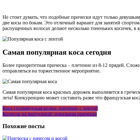
Не стоит думать, что подобные прически идут только девушкам
две косы по бокам. Это отличный вариант для занятий спортом
распущенных волосах делают несколько тоненьких косичек, в 
Самая популярная коса сегодня
Более приоритетная прическа – плетение из 8-12 прядей. Слож
отправляться на торжественное мероприятие.
Самая популярная коса красных дорожек выполняется в гречес
лета! Конкуренцию может составить разве что французская коса
Навигация
Коса голливудская волна: плетение с лентой
Колосок на выпускной: идеальная прическа
по
записям
Похожие посты