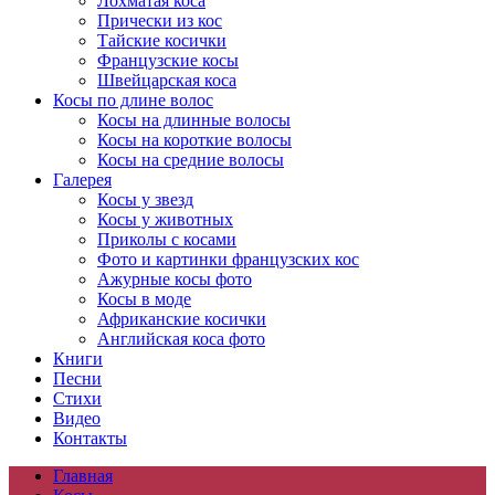
Лохматая коса
Прически из кос
Тайские косички
Французские косы
Швейцарская коса
Косы по длине волос
Косы на длинные волосы
Косы на короткие волосы
Косы на средние волосы
Галерея
Косы у звезд
Косы у животных
Приколы с косами
Фото и картинки французских кос
Ажурные косы фото
Косы в моде
Африканские косички
Английская коса фото
Книги
Песни
Cтихи
Видео
Контакты
Главная