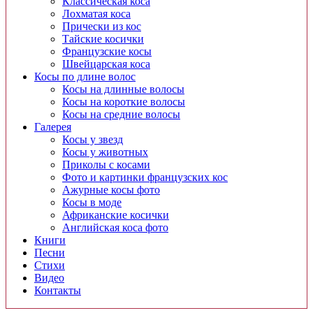
Классическая коса
Лохматая коса
Прически из кос
Тайские косички
Французские косы
Швейцарская коса
Косы по длине волос
Косы на длинные волосы
Косы на короткие волосы
Косы на средние волосы
Галерея
Косы у звезд
Косы у животных
Приколы с косами
Фото и картинки французских кос
Ажурные косы фото
Косы в моде
Африканские косички
Английская коса фото
Книги
Песни
Cтихи
Видео
Контакты