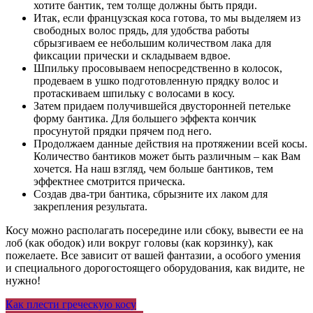
хотите бантик, тем толще должны быть пряди.
Итак, если французская коса готова, то мы выделяем из
свободных волос прядь, для удобства работы
сбрызгиваем ее небольшим количеством лака для
фиксации прически и складываем вдвое.
Шпильку просовываем непосредственно в колосок,
продеваем в ушко подготовленную прядку волос и
протаскиваем шпильку с волосами в косу.
Затем придаем получившейся двусторонней петельке
форму бантика. Для большего эффекта кончик
просунутой прядки прячем под него.
Продолжаем данные действия на протяжении всей косы.
Количество бантиков может быть различным – как Вам
хочется. На наш взгляд, чем больше бантиков, тем
эффектнее смотрится прическа.
Создав два-три бантика, сбрызните их лаком для
закрепления результата.
Косу можно располагать посередине или сбоку, вывести ее на
лоб (как ободок) или вокруг головы (как корзинку), как
пожелаете. Все зависит от вашей фантазии, а особого умения
и специального дорогостоящего оборудования, как видите, не
нужно!
Навигация
Как плести греческую косу