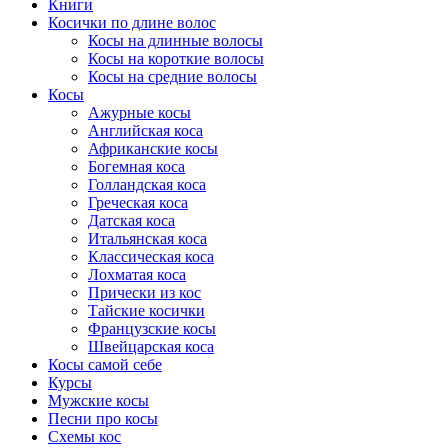
Книги
Косички по длине волос
Косы на длинные волосы
Косы на короткие волосы
Косы на средние волосы
Косы
Ажурные косы
Английская коса
Африканские косы
Богемная коса
Голландская коса
Греческая коса
Датская коса
Итальянская коса
Классическая коса
Лохматая коса
Прически из кос
Тайские косички
Французские косы
Швейцарская коса
Косы самой себе
Курсы
Мужские косы
Песни про косы
Схемы кос