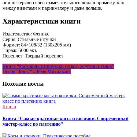
они не теряли своего замечательного вида в промежутках
между визитами к парикмахеру и даже дольше.
Характеристики книги
Издательство: Феникс
Серия: Стильные штучки
Формат: 84×108/32 (130х205 мм)
Тираж: 5000 экз.
Переплет: Твердый переплет
Навигация
Книга “Роскошные прически из кос, жгутов и узлов”
Песня “Косы” – Юля Михальчик
по
записям
Похожие посты
Книги
Книга “Самые красивые косы и косички. Современный
мастер-класс по плетению”