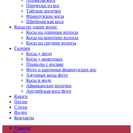
Лохматая коса
Прически из кос
Тайские косички
Французские косы
Швейцарская коса
Косы по длине волос
Косы на длинные волосы
Косы на короткие волосы
Косы на средние волосы
Галерея
Косы у звезд
Косы у животных
Приколы с косами
Фото и картинки французских кос
Ажурные косы фото
Косы в моде
Африканские косички
Английская коса фото
Книги
Песни
Cтихи
Видео
Контакты
Главная