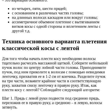
– это вариации основного:
из четырех, пяти, шести прядей;
с основанием в различных частях головы;
на длинных волосах каскадом или вокруг головы;
ассиметричное объемное плетение с вытягиванием
витков косы с одной стороны и вплетением ленты с
другой т.д.
Техника основного варианта плетения
классической косы с лентой
Для того чтобы начать плести косу необходимо волосы
тщательно расчесать массажной щеткой. Соберите небольшой
пучок волос по центру лобной части головы. Приподнимите
пучок, под ним приколите к волосам с помощью невидимки
ленточку, прихватив ее в 1-2 см от кончика. Разделите пучок
на три части, возьмите крайние части в соответствующую
руку, захватив снизу ленточку в правую руку. Итак, как
плести косу с лентой? Соблюдайте следующий алгоритм:
Шаг 1. Прядь с левой руки подвести под среднюю прядь,
переложив ее в правую руку, а среднюю – в левую, волосы
затянуть.