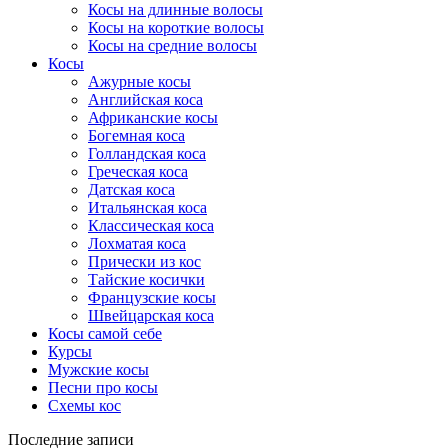
Косы на длинные волосы
Косы на короткие волосы
Косы на средние волосы
Косы
Ажурные косы
Английская коса
Африканские косы
Богемная коса
Голландская коса
Греческая коса
Датская коса
Итальянская коса
Классическая коса
Лохматая коса
Прически из кос
Тайские косички
Французские косы
Швейцарская коса
Косы самой себе
Курсы
Мужские косы
Песни про косы
Схемы кос
Последние записи