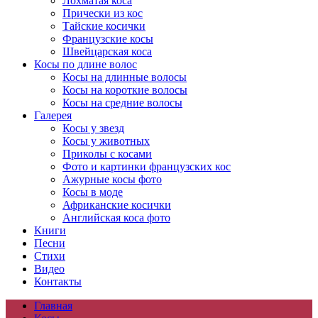
Лохматая коса
Прически из кос
Тайские косички
Французские косы
Швейцарская коса
Косы по длине волос
Косы на длинные волосы
Косы на короткие волосы
Косы на средние волосы
Галерея
Косы у звезд
Косы у животных
Приколы с косами
Фото и картинки французских кос
Ажурные косы фото
Косы в моде
Африканские косички
Английская коса фото
Книги
Песни
Cтихи
Видео
Контакты
Главная