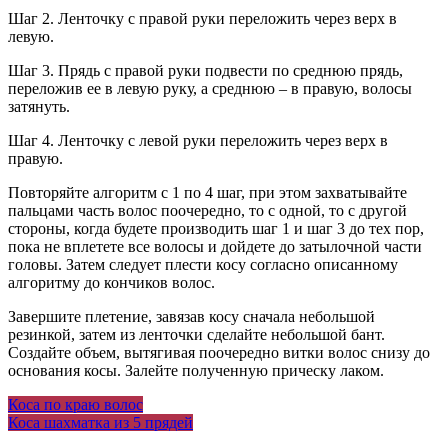
Шаг 2. Ленточку с правой руки переложить через верх в
левую.
Шаг 3. Прядь с правой руки подвести по среднюю прядь,
переложив ее в левую руку, а среднюю – в правую, волосы
затянуть.
Шаг 4. Ленточку с левой руки переложить через верх в
правую.
Повторяйте алгоритм с 1 по 4 шаг, при этом захватывайте
пальцами часть волос поочередно, то с одной, то с другой
стороны, когда будете производить шаг 1 и шаг 3 до тех пор,
пока не вплетете все волосы и дойдете до затылочной части
головы. Затем следует плести косу согласно описанному
алгоритму до кончиков волос.
Завершите плетение, завязав косу сначала небольшой
резинкой, затем из ленточки сделайте небольшой бант.
Создайте объем, вытягивая поочередно витки волос снизу до
основания косы. Залейте полученную прическу лаком.
Навигация
Коса по краю волос
Коса шахматка из 5 прядей
по