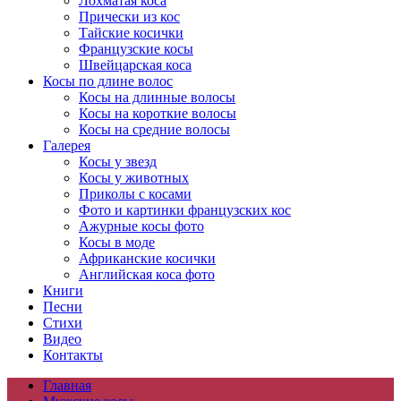
Лохматая коса
Прически из кос
Тайские косички
Французские косы
Швейцарская коса
Косы по длине волос
Косы на длинные волосы
Косы на короткие волосы
Косы на средние волосы
Галерея
Косы у звезд
Косы у животных
Приколы с косами
Фото и картинки французских кос
Ажурные косы фото
Косы в моде
Африканские косички
Английская коса фото
Книги
Песни
Cтихи
Видео
Контакты
Главная