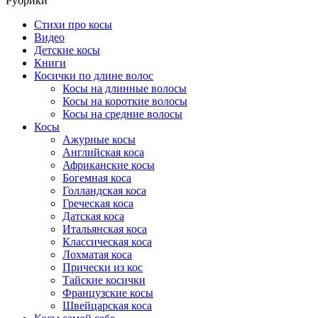
Рубрики
Cтихи про косы
Видео
Детские косы
Книги
Косички по длине волос
Косы на длинные волосы
Косы на короткие волосы
Косы на средние волосы
Косы
Ажурные косы
Английская коса
Африканские косы
Богемная коса
Голландская коса
Греческая коса
Датская коса
Итальянская коса
Классическая коса
Лохматая коса
Прически из кос
Тайские косички
Французские косы
Швейцарская коса