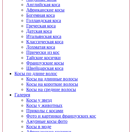
Английская коса
Африканские косы
Богемная коса
Голландская коса
Греческая коса
Датская коса
Итальянская коса
Классическая коса
Лохматая коса
Прически из кос
Тайские косички
Французские косы
Швейцарская коса
Косы по длине волос
Косы на длинные волосы
Косы на короткие волосы
Косы на средние волосы
Галерея
Косы у звезд
Косы у животных
Приколы с косами
Фото и картинки французских кос
Ажурные косы фото
Косы в моде
Африканские косички