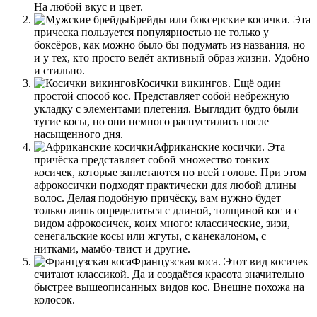
На любой вкус и цвет.
Брейды или боксерские косички. Эта
прическа пользуется популярностью не только у
боксёров, как можно было бы подумать из названия, но
и у тех, кто просто ведёт активный образ жизни. Удобно
и стильно.
Косички викингов. Ещё один
простой способ кос. Представляет собой небрежную
укладку с элементами плетения. Выглядит будто были
тугие косы, но они немного распустились после
насыщенного дня.
Африканские косички. Эта
причёска представляет собой множество тонких
косичек, которые заплетаются по всей голове. При этом
афрокосички подходят практически для любой длины
волос. Делая подобную причёску, вам нужно будет
только лишь определиться с длиной, толщиной кос и с
видом афрокосичек, коих много: классические, зизи,
сенегальские косы или жгуты, с канекалоном, с
нитками, мамбо-твист и другие.
Французская коса. Этот вид косичек
считают классикой. Да и создаётся красота значительно
быстрее вышеописанных видов кос. Внешне похожа на
колосок.