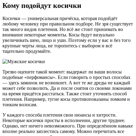
Кому подойдут косички
Косички — универсальная причёска, которая подойдёт
любому человеку при правильном подборе. Не зря существует
так много видов плетения. Но всё же стоит принимать во
внимание некоторые моменты. Косы будут визуально
увеличивать шею, лицо и уши. Поэтому если у вас и без того
крупные черты лица, не торопитесь с выбором и всё
тщательно продумайте.
Трезво оцените такой момент: выдержат ли ваши волосы
подобные «перфомансы». Если говорить о простых способах
— здесь заминок не возникнет. А вот те же дреды не каждый
может себе позволить. Да и после снятия со своими локонами
на время придётся расстаться. Также стоит уточнять способ
плетения. Например, тугие косы противопоказаны ломким и
тонким волосам.
У каждого способа плетения свои нюансы и хитрости.
Некоторые косички просты в исполнении, другие труднее.
Однако, нет ничего невозможного. При определённом навыке
вполне реально заплестись самому. Можно перечитать все