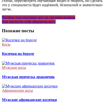
статьи, пересмотреть обучающие видео и творить, но сделать
это у специалиста будет надёжней, безопасней и значительно
легче.
Навигация
Подбор праздничных кос на средние волосы
Как заплести себе обычную косу
по
записям
Похожие посты
Косы
Косички на бороде
Мужские косы
Мужская прическа дракончик
Африканские косы
Мужские африканские косички