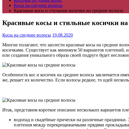
Косички по длине волос
Косы на средние волосы
Красивые косы и стильные косички на средние волосы
Красивые косы и стильные косички на
Косы на средние волосы
19.08.2020
Многие полагают, что заплести красивые косы на средние воло
косичками. Существует как минимум 50 вариантов плетений, н
или создания уникального образа своей подруге будет несложн
Особенность кос и косичек на средние волосы заключается име
же, решает их количество. Если волосы редкие, то идей нескол
Итак, представим короткое описание нескольких вариантов пл
водопад и свадебные прически на различные праздники. Э
плетения между перекрещиваемыми прядями прокладывает