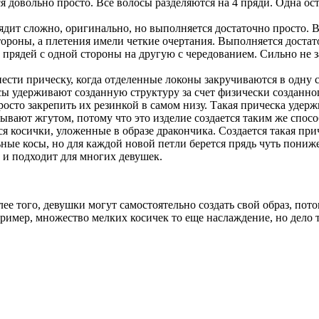
ся довольно просто. Все волосы разделяются на 4 пряди. Одна ос
лядит сложно, оригинально, но выполняется достаточно просто.
тороны, а плетения имели четкие очертания. Выполняется достат
прядей с одной стороны на другую с чередованием. Сильно не з
сти прическу, когда отделенные локоны закручиваются в одну с
осы удерживают созданную структуру за счет физически создан
росто закрепить их резинкой в самом низу. Такая прическа удер
вают жгутом, потому что это изделие создается таким же спосо
ся косички, уложенные в образе дракончика. Создается такая пр
ные косы, но для каждой новой петли берется прядь чуть пониже
 и подходит для многих девушек.
ее того, девушки могут самостоятельно создать свой образ, пото
ример, множество мелких косичек то еще наслаждение, но дело т