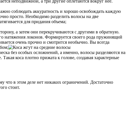
тается неподвижной, а три другие оплетаются вокруг нее.
 Важно соблюдать аккуратность и хорошо освобождать каждую
очно просто. Необходимо разделить волосы на две
атягивается для придания объема;
торону, а затем они перекручиваются с другими в обратную.
ного натяжения локонов. Формируется своего рода пружинящий
живается очень прочно и смотрится необычно. Вы всегда
бом;
ическа без особых осложнений, а именно, волосы разделяются на
. Такая коса плотно прижата к голове, создавая характерные
му что в этом деле нет никаких ограничений. Достаточно
ого стоит.