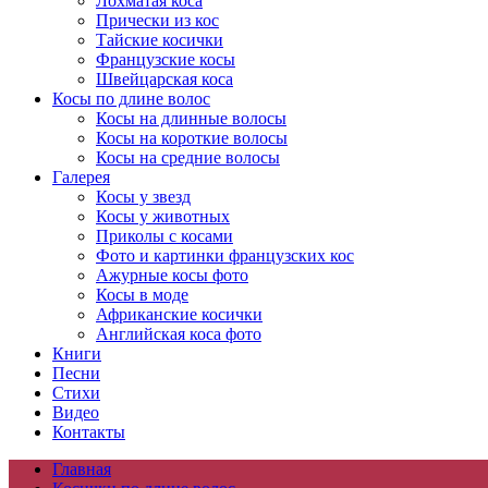
Лохматая коса
Прически из кос
Тайские косички
Французские косы
Швейцарская коса
Косы по длине волос
Косы на длинные волосы
Косы на короткие волосы
Косы на средние волосы
Галерея
Косы у звезд
Косы у животных
Приколы с косами
Фото и картинки французских кос
Ажурные косы фото
Косы в моде
Африканские косички
Английская коса фото
Книги
Песни
Cтихи
Видео
Контакты
Главная