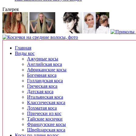
Галерея
Главная
Виды кос
Ажурные косы
Английская коса
Африканские косы
Богемная коса
Голландская коса
Греческая коса
Датская коса
Итальянская коса
Классическая коса
Лохматая коса
Прически из кос
Тайские косички
Французские косы
Швейцарская коса
Косы по длине волос