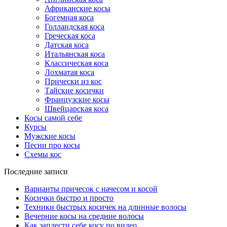
Африканские косы
Богемная коса
Голландская коса
Греческая коса
Датская коса
Итальянская коса
Классическая коса
Лохматая коса
Прически из кос
Тайские косички
Французские косы
Швейцарская коса
Косы самой себе
Курсы
Мужские косы
Песни про косы
Схемы кос
Последние записи
Варианты причесок с начесом и косой
Косички быстро и просто
Техники быстрых косичек на длинные волосы
Вечерние косы на средние волосы
Как заплести себе косу по видео