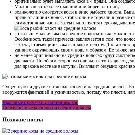
оригинально будет выглядеть коса в 4 пряди. Она создает
Можно сделать более пышной или более плотной;
великолепно смотрятся косы в виде рыбьего хвоста. Выг
прядь от лишних волос, чтобы они не торчали в разные с
симметричные части. Затем выполняется перекладывание 
к стильным косичкам на средние волосы также можно отне
Особенность такой прически заключается в том, что вол
эффект, стремящийся сжать пряди к центру. Достаточно п
удивите окружающих своим новым образом. Ее также назы
не менее оригинально на средних волосах будут смотреть
две части. По обеим сторонам головы плетутся две отдель
для дракона костные выступы. Выглядит безумно красиво
Существуют и другие стильные косички на средние волосы. Бол
вооружится фантазией и усидчивостью, потому что плести, нап
Навигация
Красивые прически с плетением кос
Повседневные косички на средние волосы
по
записям
Похожие посты