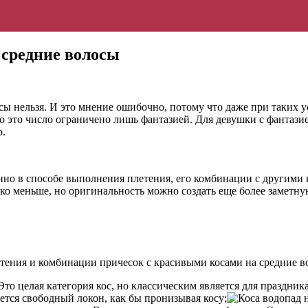
 средние волосы
сы нельзя. И это мнение ошибочно, потому что даже при таких 
о это число ограничено лишь фантазией. Для девушки с фантази
о.
нно в способе выполнения плетения, его комбинации с другими в
ько меньше, но оригинальность можно создать еще более заметну
етения и комбинации причесок с красивыми косами на средние в
то целая категория кос, но классическим является для праздни
ся свободный локон, как бы пронизывая косу;