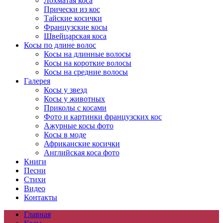
Лохматая коса
Прически из кос
Тайские косички
Французские косы
Швейцарская коса
Косы по длине волос
Косы на длинные волосы
Косы на короткие волосы
Косы на средние волосы
Галерея
Косы у звезд
Косы у животных
Приколы с косами
Фото и картинки французских кос
Ажурные косы фото
Косы в моде
Африканские косички
Английская коса фото
Книги
Песни
Cтихи
Видео
Контакты
Главная