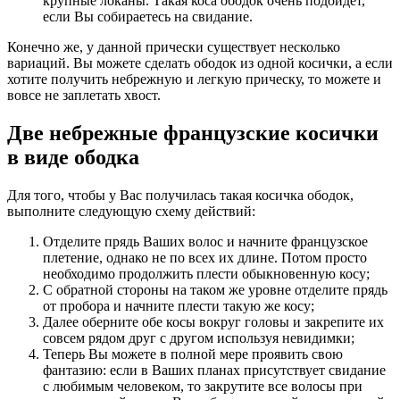
крупные локаны. Такая коса ободок очень подойдет,
если Вы собираетесь на свидание.
Конечно же, у данной прически существует несколько
вариаций. Вы можете сделать ободок из одной косички, а если
хотите получить небрежную и легкую прическу, то можете и
вовсе не заплетать хвост.
Две небрежные французские косички
в виде ободка
Для того, чтобы у Вас получилась такая косичка ободок,
выполните следующую схему действий:
Отделите прядь Ваших волос и начните французское
плетение, однако не по всех их длине. Потом просто
необходимо продолжить плести обыкновенную косу;
С обратной стороны на таком же уровне отделите прядь
от пробора и начните плести такую же косу;
Далее оберните обе косы вокруг головы и закрепите их
совсем рядом друг с другом используя невидимки;
Теперь Вы можете в полной мере проявить свою
фантазию: если в Ваших планах присутствует свидание
с любимым человеком, то закрутите все волосы при