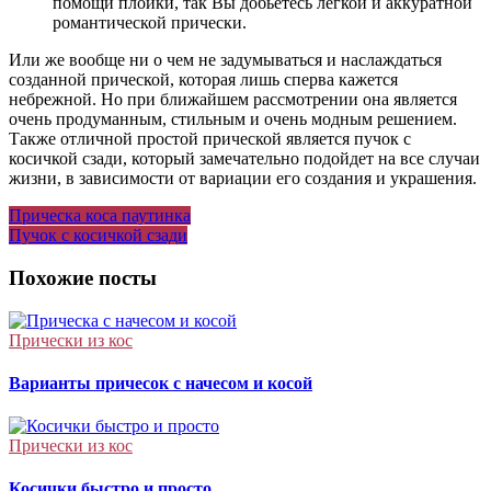
помощи плойки, так Вы добьетесь легкой и аккуратной
романтической прически.
Или же вообще ни о чем не задумываться и наслаждаться
созданной прической, которая лишь сперва кажется
небрежной. Но при ближайшем рассмотрении она является
очень продуманным, стильным и очень модным решением.
Также отличной простой прической является пучок с
косичкой сзади, который замечательно подойдет на все случаи
жизни, в зависимости от вариации его создания и украшения.
Навигация
Прическа коса паутинка
Пучок с косичкой сзади
по
записям
Похожие посты
Прически из кос
Варианты причесок с начесом и косой
Прически из кос
Косички быстро и просто