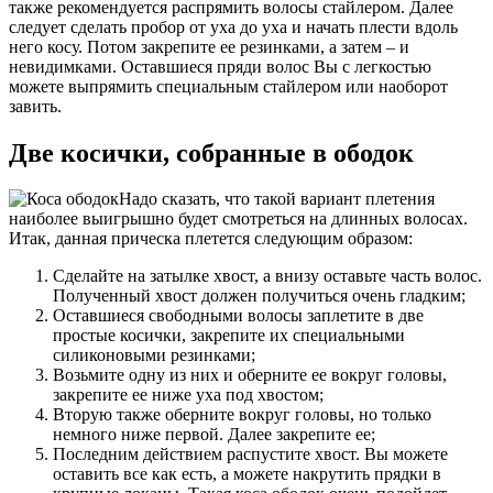
также рекомендуется распрямить волосы стайлером. Далее
следует сделать пробор от уха до уха и начать плести вдоль
него косу. Потом закрепите ее резинками, а затем – и
невидимками. Оставшиеся пряди волос Вы с легкостью
можете выпрямить специальным стайлером или наоборот
завить.
Две косички, собранные в ободок
Надо сказать, что такой вариант плетения
наиболее выигрышно будет смотреться на длинных волосах.
Итак, данная прическа плетется следующим образом:
Сделайте на затылке хвост, а внизу оставьте часть волос.
Полученный хвост должен получиться очень гладким;
Оставшиеся свободными волосы заплетите в две
простые косички, закрепите их специальными
силиконовыми резинками;
Возьмите одну из них и оберните ее вокруг головы,
закрепите ее ниже уха под хвостом;
Вторую также оберните вокруг головы, но только
немного ниже первой. Далее закрепите ее;
Последним действием распустите хвост. Вы можете
оставить все как есть, а можете накрутить прядки в