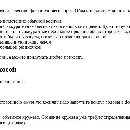
сса, геля или фиксирующего спрея. Обладательницам волнистых
ть к плетению обычной косички.
ны аккуратненько вытаскивать небольшие прядки. Будет получать
 вытягивать аккуратные небольшие прядки с обеих сторон косы,
они были вытянуты, насколько позволит длина волос.
вытащенную прядку лаком.
ебольшой резиночкой.
нии, а можно придумать любую прическу.
косой
очень много.
остороннюю ажурную косичку надо закрутить вокруг головы в фо
объемное кружево. Создание кружева уже требует определенных
я еще прядку.