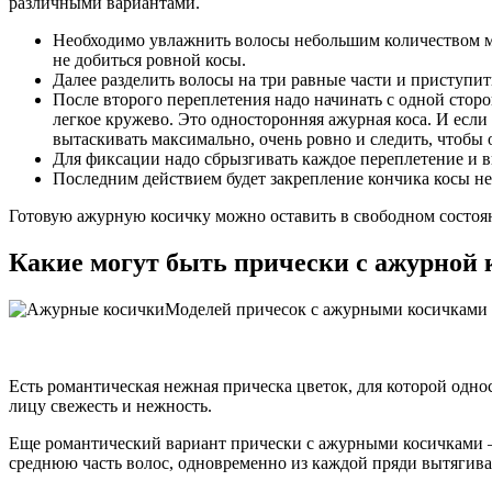
различными вариантами.
Необходимо увлажнить волосы небольшим количеством му
не добиться ровной косы.
Далее разделить волосы на три равные части и приступи
После второго переплетения надо начинать с одной сторо
легкое кружево. Это односторонняя ажурная коса. И если
вытаскивать максимально, очень ровно и следить, чтобы 
Для фиксации надо сбрызгивать каждое переплетение и 
Последним действием будет закрепление кончика косы н
Готовую ажурную косичку можно оставить в свободном состоя
Какие могут быть прически с ажурной 
Моделей причесок с ажурными косичками 
Есть романтическая нежная прическа цветок, для которой одн
лицу свежесть и нежность.
Еще романтический вариант прически с ажурными косичками – 
среднюю часть волос, одновременно из каждой пряди вытягива