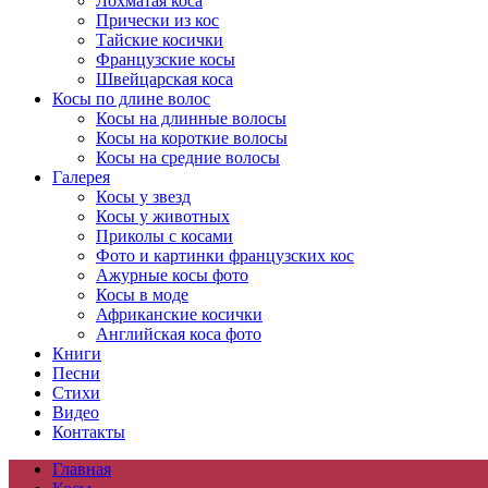
Лохматая коса
Прически из кос
Тайские косички
Французские косы
Швейцарская коса
Косы по длине волос
Косы на длинные волосы
Косы на короткие волосы
Косы на средние волосы
Галерея
Косы у звезд
Косы у животных
Приколы с косами
Фото и картинки французских кос
Ажурные косы фото
Косы в моде
Африканские косички
Английская коса фото
Книги
Песни
Cтихи
Видео
Контакты
Главная