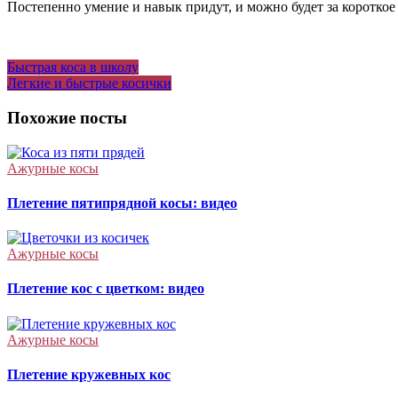
Постепенно умение и навык придут, и можно будет за короткое
Навигация
Быстрая коса в школу
Легкие и быстрые косички
по
записям
Похожие посты
Ажурные косы
Плетение пятипрядной косы: видео
Ажурные косы
Плетение кос с цветком: видео
Ажурные косы
Плетение кружевных кос