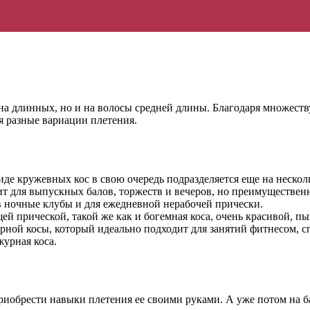
на длинных, но и на волосы средней длины. Благодаря множест
я разные вариации плетения.
е кружевных кос в свою очередь подразделяется еще на несколь
ит для выпускных балов, торжеств и вечеров, но преимуществен
 в ночные клубы и для ежедневной нерабочей прически.
щей прической, такой же как и богемная коса, очень красивой, 
рной косы, который идеально подходит для занятий фитнесом, 
урная коса.
риобрести навыки плетения ее своими руками. А уже потом на 