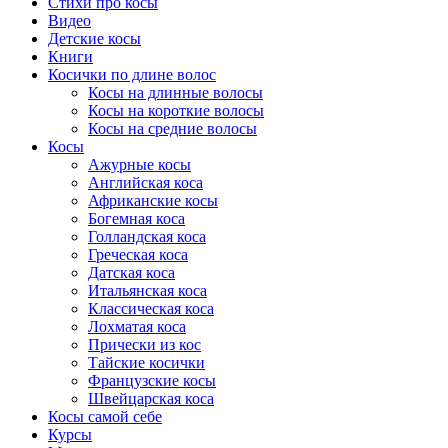
Cтихи про косы
Видео
Детские косы
Книги
Косички по длине волос
Косы на длинные волосы
Косы на короткие волосы
Косы на средние волосы
Косы
Ажурные косы
Английская коса
Африканские косы
Богемная коса
Голландская коса
Греческая коса
Датская коса
Итальянская коса
Классическая коса
Лохматая коса
Прически из кос
Тайские косички
Французские косы
Швейцарская коса
Косы самой себе
Курсы