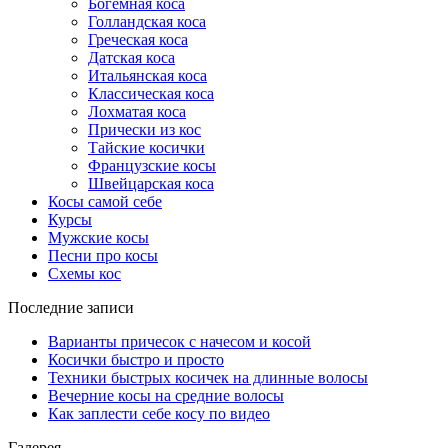
Богемная коса
Голландская коса
Греческая коса
Датская коса
Итальянская коса
Классическая коса
Лохматая коса
Прически из кос
Тайские косички
Французские косы
Швейцарская коса
Косы самой себе
Курсы
Мужские косы
Песни про косы
Схемы кос
Последние записи
Варианты причесок с начесом и косой
Косички быстро и просто
Техники быстрых косичек на длинные волосы
Вечерние косы на средние волосы
Как заплести себе косу по видео
Галерея