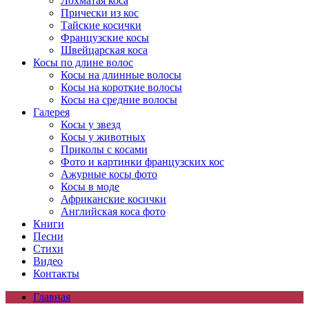
Лохматая коса
Прически из кос
Тайские косички
Французские косы
Швейцарская коса
Косы по длине волос
Косы на длинные волосы
Косы на короткие волосы
Косы на средние волосы
Галерея
Косы у звезд
Косы у животных
Приколы с косами
Фото и картинки французских кос
Ажурные косы фото
Косы в моде
Африканские косички
Английская коса фото
Книги
Песни
Cтихи
Видео
Контакты
Главная